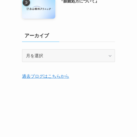
『眼鏡処方について』
アーカイブ
ア
ー
カ
イ
過去ブログはこちらから
ブ