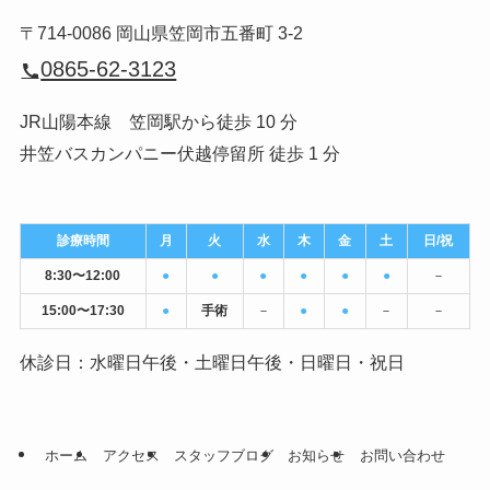
〒714-0086 岡山県笠岡市五番町 3-2
0865-62-3123
JR山陽本線 笠岡駅から徒歩 10 分
井笠バスカンパニー伏越停留所 徒歩 1 分
診療時間
月
火
水
木
金
土
日/祝
8:30〜12:00
●
●
●
●
●
●
－
15:00〜17:30
●
手術
－
●
●
－
－
休診日：水曜日午後・土曜日午後・日曜日・祝日
ホーム
アクセス
スタッフブログ
お知らせ
お問い合わせ