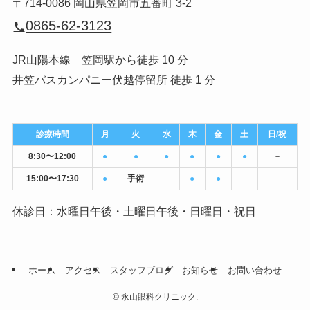
〒714-0086 岡山県笠岡市五番町 3-2
0865-62-3123
JR山陽本線 笠岡駅から徒歩 10 分
井笠バスカンパニー伏越停留所 徒歩 1 分
診療時間
月
火
水
木
金
土
日/祝
8:30〜12:00
●
●
●
●
●
●
－
15:00〜17:30
●
手術
－
●
●
－
－
休診日：水曜日午後・土曜日午後・日曜日・祝日
ホーム
アクセス
スタッフブログ
お知らせ
お問い合わせ
©
永山眼科クリニック.